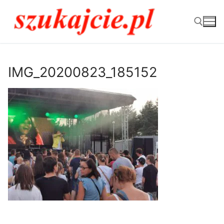
Przejdź
do
treści
Szukaj:
IMG_20200823_185152